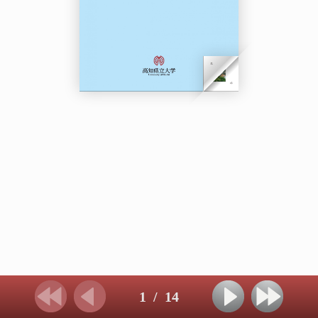
1
/
14