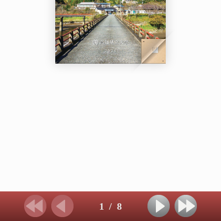
1
/
8