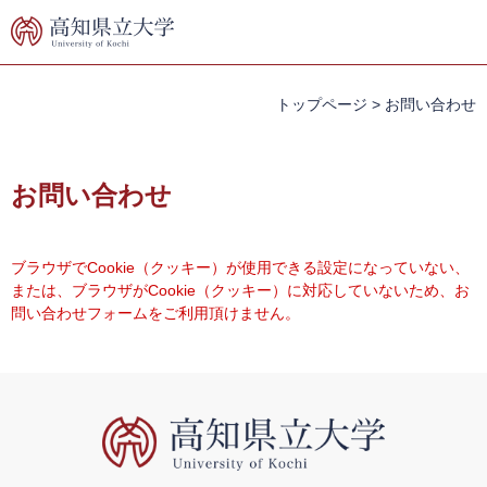
ペ
メ
ー
ニ
ジ
ュ
の
ー
先
を
トップページ
>
お問い合わせ
頭
飛
で
ば
本
す。
し
文
お問い合わせ
て
本
文
へ
ブラウザでCookie（クッキー）が使用できる設定になっていない、
または、ブラウザがCookie（クッキー）に対応していないため、お
問い合わせフォームをご利用頂けません。