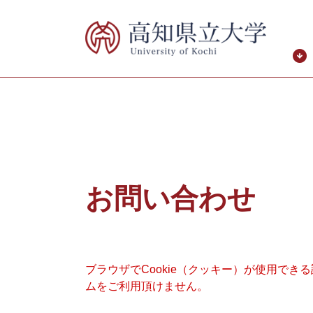
ペ
メ
ー
ニ
ジ
ュ
の
ー
先
を
頭
飛
で
ば
す。
し
て
本
本
文
文
お問い合わせ
へ
ブラウザでCookie（クッキー）が使用でき
ムをご利用頂けません。