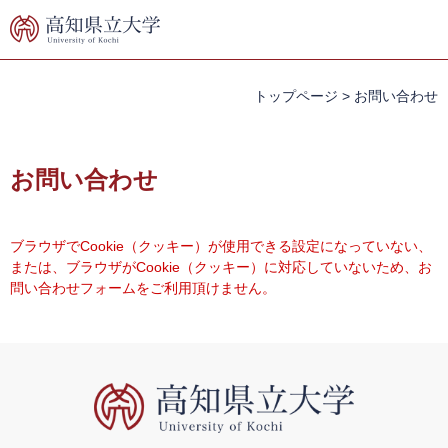
ペ
メ
ー
ニ
ジ
ュ
の
ー
先
を
トップページ
>
お問い合わせ
頭
飛
で
ば
本
す。
し
文
お問い合わせ
て
本
文
へ
ブラウザでCookie（クッキー）が使用できる設定になっていない、
または、ブラウザがCookie（クッキー）に対応していないため、お
問い合わせフォームをご利用頂けません。