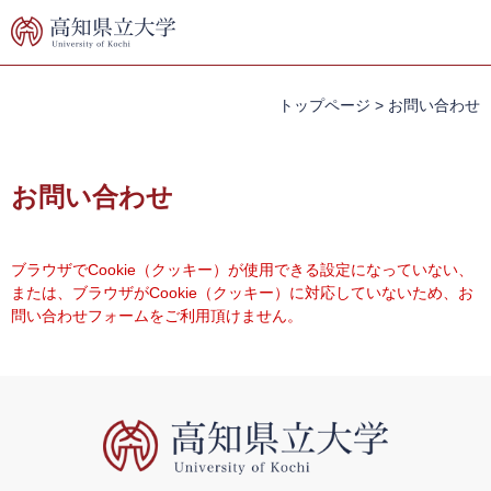
ペ
メ
ー
ニ
ジ
ュ
の
ー
先
を
トップページ
>
お問い合わせ
頭
飛
で
ば
本
す。
し
文
お問い合わせ
て
本
文
へ
ブラウザでCookie（クッキー）が使用できる設定になっていない、
または、ブラウザがCookie（クッキー）に対応していないため、お
問い合わせフォームをご利用頂けません。