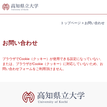
ペ
メ
ー
ニ
ジ
ュ
の
ー
先
を
トップページ
>
お問い合わせ
頭
飛
で
ば
本
す。
し
文
お問い合わせ
て
本
文
へ
ブラウザでCookie（クッキー）が使用できる設定になっていない、
または、ブラウザがCookie（クッキー）に対応していないため、お
問い合わせフォームをご利用頂けません。