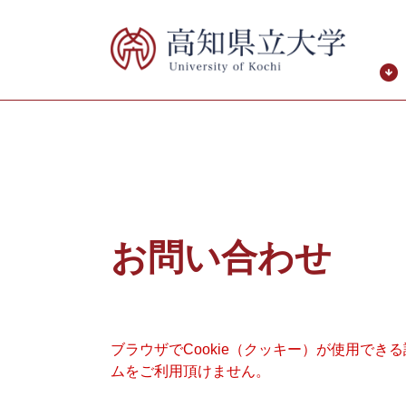
ペ
メ
ー
ニ
ジ
ュ
の
ー
先
を
頭
飛
で
ば
す。
し
て
本
本
文
文
お問い合わせ
へ
ブラウザでCookie（クッキー）が使用でき
ムをご利用頂けません。