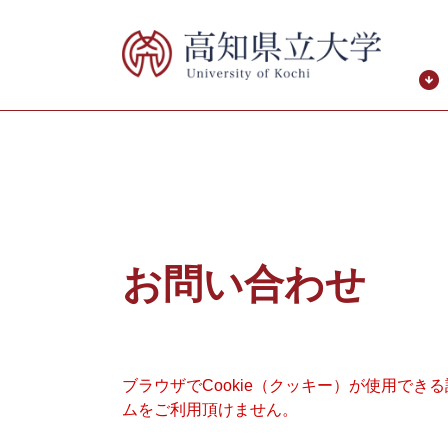
ペ
メ
ー
ニ
ジ
ュ
の
ー
先
を
頭
飛
で
ば
す。
し
て
本
本
文
文
お問い合わせ
へ
ブラウザでCookie（クッキー）が使用でき
ムをご利用頂けません。