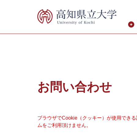
ペ
メ
ー
ニ
ジ
ュ
の
ー
先
を
頭
飛
で
ば
す。
し
て
本
本
文
文
お問い合わせ
へ
ブラウザでCookie（クッキー）が使用でき
ムをご利用頂けません。