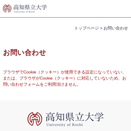
ペ
メ
ー
ニ
ジ
ュ
の
ー
先
を
トップページ
>
お問い合わせ
頭
飛
で
ば
本
す。
し
文
お問い合わせ
て
本
文
へ
ブラウザでCookie（クッキー）が使用できる設定になっていない、
または、ブラウザがCookie（クッキー）に対応していないため、お
問い合わせフォームをご利用頂けません。