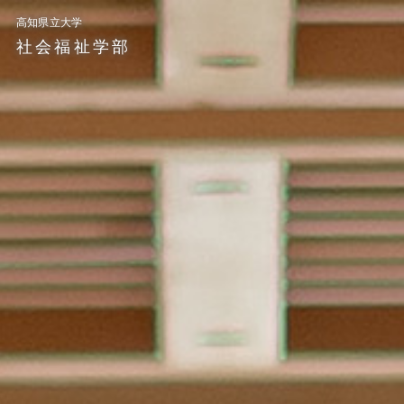
ペ
メ
高知県立大学
ー
ニ
社会福祉
学部
ジ
ュ
の
ー
先
を
頭
飛
で
ば
す。
し
て
本
文
へ