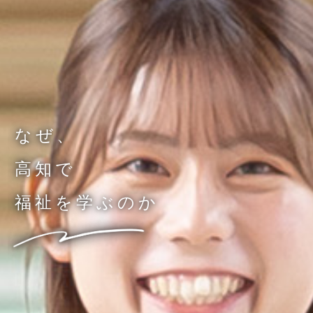
なぜ、
高知で
福祉を学ぶのか