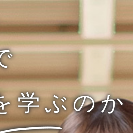
、
で
を学ぶのか