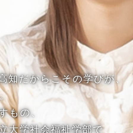
高知だからこその学びが、
。
すもの、
立大学社会福祉学部で