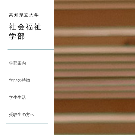
ペ
メ
ー
ニ
高知県立大学
ジ
ュ
の
ー
社会福祉
先
を
学部
頭
飛
で
ば
す。
し
て
学部案内
本
文
学びの特徴
へ
学生生活
受験生の方へ