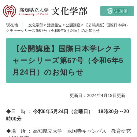
ペ
メ
ー
ニ
入試情報
ジ
ュ
の
ー
現在地
文化学部
>
活動報告
>
公開講座
>
【公開講座】国際日本学レ
先
を
クチャーシリーズ第67号（令和6年5月24日）のお知らせ
頭
飛
本
で
ば
【公開講座】国際日本学レクチ
文
す。
し
て
ャーシリーズ第67号（令和6年5
本
文
月24日）のお知らせ
へ
更新日：2024年4月19日更新
◆日 時 ：
令和6年5月24日（金曜日） 18時30分～20
時00分
◆場 所 ： 高知県立大学 永国寺キャンパス 教育研究