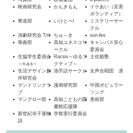
映画研究会
かんきもん
イケあい（災害
ボランティア）
華道部
いけとべ!
ミステリーサー
クル
演劇研究会 T.H
ちゅ～き
sun-fes
筝曲部
高知ユネスコサ
キャンパス安心
ークル
委員会
生協学生委員会
Racsiv～ゆるア
土佐姫塾
～n.a.s～
クティブ～
生活デザイン創
池手話サークル
女声合唱団 凛
作研究会
マンドリンクラ
漫画研究部
中国ポピュラー
ブ
ソング
マングロー部
高知こどもの図
美術部
書館応援隊
新世紀寺子屋物
学祭実行委員会
語