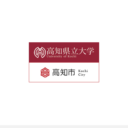
リ
ン
ク