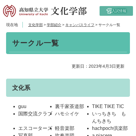
ペ
メ
ー
ニ
入試情報
ジ
ュ
の
ー
現在地
文化学部
>
学部紹介
>
キャンパスライフ
>
サークル一覧
先
を
頭
飛
本
で
ば
サークル一覧
文
す。
し
て
本
更新日：2023年4月3日更新
文
へ
文化系
guu
裏千家茶道部
TIKE TIKE TIC
国際交流クラブ
ハモ☆イケ
いっちきち も
んちきち
エスコーターズ
軽音楽部
hachpoch倶楽部
写真部
吹奏楽団
a piacere