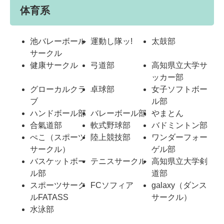
体育系
池バレーボール
運動し隊ッ!
太鼓部
サークル
健康サークル
弓道部
高知県立大学サ
ッカー部
グローカルクラ
卓球部
女子ソフトボー
ブ
ル部
ハンドボール部
バレーボール部
やまとん
合氣道部
軟式野球部
バドミントン部
ぺこ（スポーツ
陸上競技部
ワンダーフォー
サークル）
ゲル部
バスケットボー
テニスサークル
高知県立大学剣
ル部
道部
スポーツサーク
FCソフィア
galaxy（ダンス
ルFATASS
サークル）
水泳部