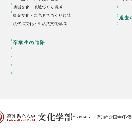
地域文化・地域づくり領域
観光文化・観光まちづくり領域
過去
現代法文化・生活法文化領域
卒業生の進路
〒780-8515
高知市永国寺町2番