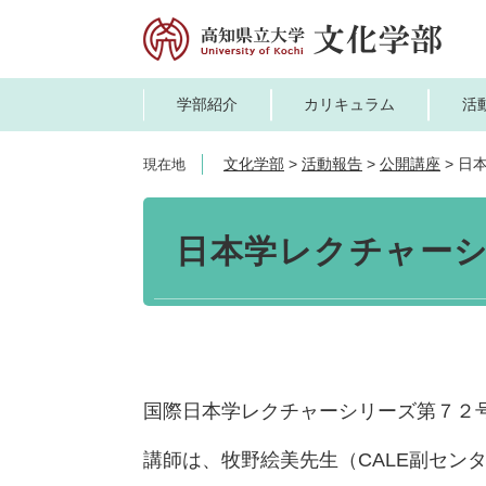
ペ
メ
ー
ニ
ジ
ュ
の
ー
学部紹介
カリキュラム
活
先
を
頭
飛
文化学部
>
活動報告
>
公開講座
>
日
現在地
で
ば
す。
し
本
て
文
日本学レクチャーシ
本
文
へ
国際日本学レクチャーシリーズ第７２
講師は、牧野絵美先生（CALE副セン