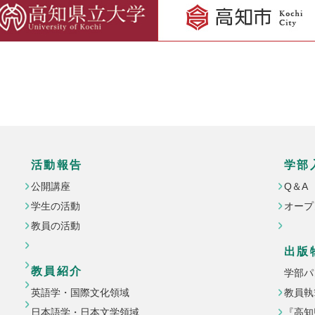
活動報告
学部
公開講座
Q＆A
学生の活動
オープ
教員の活動
出版
教員紹介
学部パ
英語学・国際文化領域
教員執
日本語学・日本文学領域
『高知