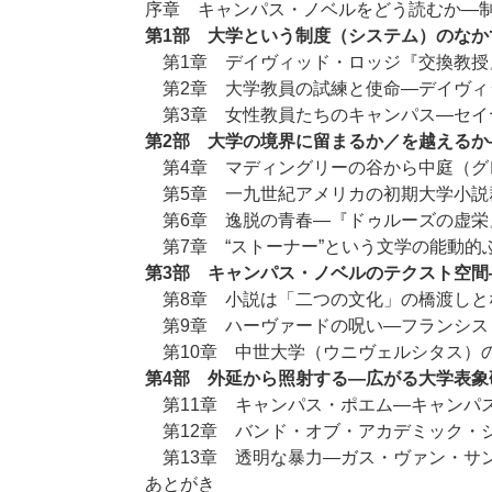
序章 キャンパス・ノベルをどう読むか―
第1部 大学という制度（システム）のなか
第1章 デイヴィッド・ロッジ『交換教授
第2章 大学教員の試練と使命―デイヴィ
第3章 女性教員たちのキャンパス―セイ
第2部 大学の境界に留まるか／を越える
第4章 マディングリーの谷から中庭（グ
第5章 一九世紀アメリカの初期大学小説
第6章 逸脱の青春―『ドゥルーズの虚栄
第7章 “ストーナー”という文学の能動的
第3部 キャンパス・ノベルのテクスト空間
第8章 小説は「二つの文化」の橋渡しと
第9章 ハーヴァードの呪い―フランシス
第10章 中世大学（ウニヴェルシタス）
第4部 外延から照射する―広がる大学表象
第11章 キャンパス・ポエム―キャンパ
第12章 バンド・オブ・アカデミック・
第13章 透明な暴力―ガス・ヴァン・サ
あとがき