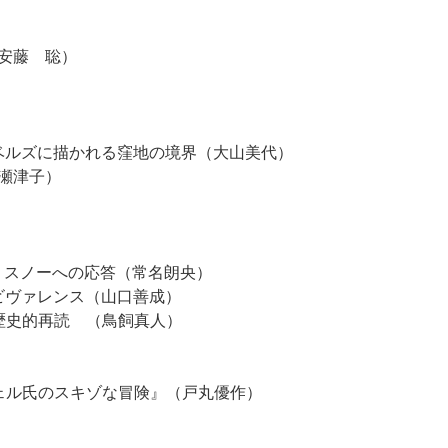
安藤 聡）
ベルズに描かれる窪地の境界（大山美代）
瀬津子）
）
・スノーへの応答（常名朗央）
ビヴァレンス（山口善成）
歴史的再読 （鳥飼真人）
ェル氏のスキゾな冒険』（戸丸優作）