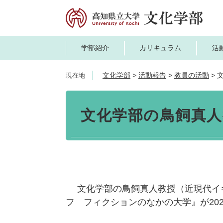
ペ
メ
ー
ニ
ジ
ュ
の
ー
学部紹介
カリキュラム
活
先
を
頭
飛
文化学部
>
活動報告
>
教員の活動
>
現在地
で
ば
す。
し
本
て
文
文化学部の鳥飼真
本
文
へ
文化学部の鳥飼真人教授（近現代イギ
フ フィクションのなかの大学』が20