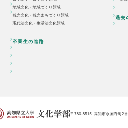
地域文化・地域づくり領域
観光文化・観光まちづくり領域
過去
現代法文化・生活法文化領域
卒業生の進路
〒780-8515
高知市永国寺町2番