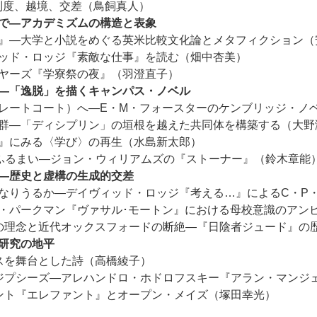
制度、越境、交差（鳥飼真人）
で―アカデミズムの構造と表象
』―大学と小説をめぐる英米比較文化論とメタフィクション（
ッド・ロッジ『素敵な仕事』を読む（畑中杏美）
ヤーズ『学寮祭の夜』（羽澄直子）
か―「逸脱」を描くキャンパス・ノベル
レートコート）へ―E・M・フォースターのケンブリッジ・ノ
群―「ディシプリン」の垣根を越えた共同体を構築する（大野
』にみる〈学び〉の再生（水島新太郎）
ふるまい―ジョン・ウィリアムズの『ストーナー』（鈴木章能
―歴史と虚構の生成的交差
なりうるか―デイヴィッド・ロッジ『考える…』によるC・P
・パークマン『ヴァサル･モートン』における母校意識のアン
の理念と近代オックスフォードの断絶―『日陰者ジュード』の
研究の地平
スを舞台とした詩（高橋綾子）
ジプシーズ―アレハンドロ・ホドロフスキー『アラン・マンジ
ント『エレファント』とオープン・メイズ（塚田幸光）