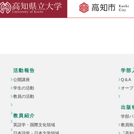
活動報告
学部
公開講座
Q＆A
学生の活動
オープ
教員の活動
出版
教員紹介
学部パ
英語学・国際文化領域
教員執
日本語学・日本文学領域
『高知