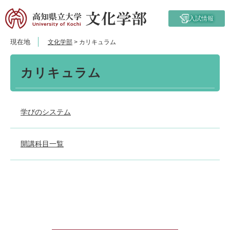
ペ
メ
ー
ニ
入試情報
ジ
ュ
の
ー
現在地
文化学部
>
カリキュラム
先
を
頭
飛
本
で
ば
カリキュラム
文
す。
し
て
本
学びのシステム
文
へ
開講科目一覧
リ
ン
ク