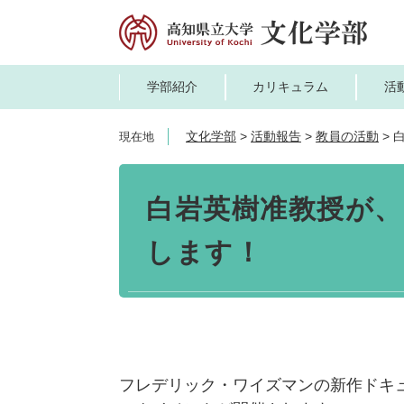
ペ
メ
ー
ニ
ジ
ュ
の
ー
学部紹介
カリキュラム
活
先
を
頭
飛
文化学部
>
活動報告
>
教員の活動
>
現在地
で
ば
す。
し
本
て
文
白岩英樹准教授が
本
文
します！
へ
フレデリック・ワイズマンの新作ドキ