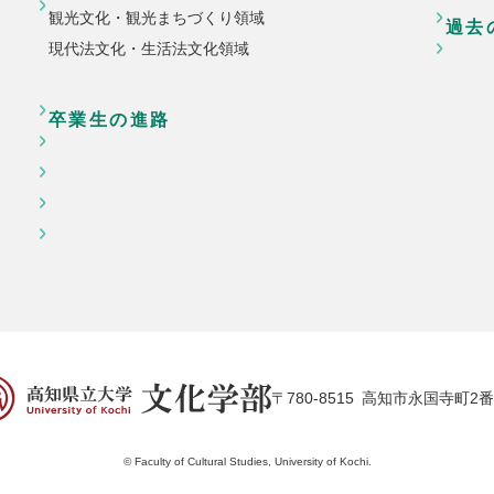
観光文化・観光まちづくり領域
過去
現代法文化・生活法文化領域
卒業生の進路
〒780-8515
高知市永国寺町2番
© Faculty of Cultural Studies, University of Kochi.