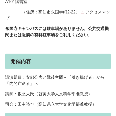
A101講義室
（住所：高知市永国寺町2-22）
アクセスマッ
プ
永国寺キャンパスには駐車場がありません
。
公共交通機
関または近隣の有料駐車場をご利用ください
。
開催内容
講演題目：安部公房と戦後空間－「引き揚げ者」から
「内的亡命者」へ―
講師：坂堅太氏（就実大学人文科学部准教授）
司会：田中裕也（高知県立大学文化学部准教授）