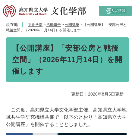
ペ
メ
ー
ニ
入試情報
ジ
ュ
の
ー
現在地
文化学部
>
活動報告
>
公開講座
>
【公開講座】「安部公房と
先
を
戦後空間」（2026年11月14日）を開催します
頭
飛
本
で
ば
【公開講座】「安部公房と戦後
文
す。
し
て
空間」（2026年11月14日）を開
本
文
催します
へ
更新日：2026年8月5日更新
この度、高知県立大学文化学部主催、高知県立大学地
域共生学研究機構共催で、以下のとおり「高知県立大学
公開講座」を開催することとしました。​