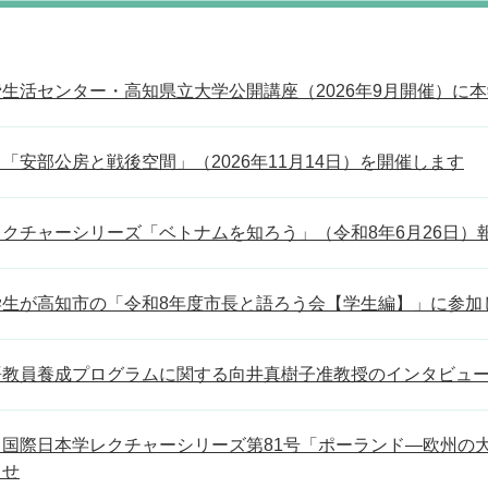
生活センター・高知県立大学公開講座（2026年9月開催）に
「安部公房と戦後空間」（2026年11月14日）を開催します
クチャーシリーズ「ベトナムを知ろう」（令和8年6月26日）
学生が高知市の「令和8年度市長と語ろう会【学生編】」に参加
語教員養成プログラムに関する向井真樹子准教授のインタビュ
国際日本学レクチャーシリーズ第81号「ポーランド―欧州の大国
らせ