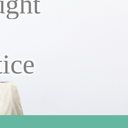
ught
tice