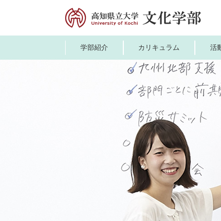
ペ
メ
ー
ニ
ジ
ュ
の
ー
学部紹介
カリキュラム
活
先
を
頭
飛
で
ば
す。
し
て
本
文
へ