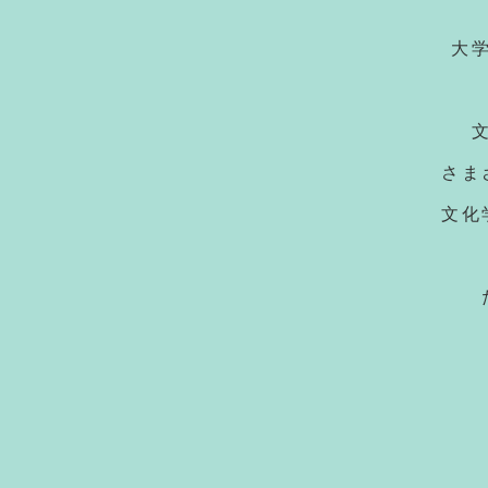
大
さま
文化