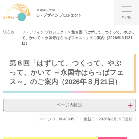
ペ
メ
ー
ニ
メ
ジ
ュ
ニ
の
ー
ュ
先
を
ー
現在地
リ・デザイン プロジェクト
>
第８回「はずして、つくって、やぶっ
頭
飛
て、かいて ～永国寺はらっぱフェス～」のご案内（2026年３月21
で
ば
日）
す。
し
て
本
本
第８回「はずして、つくって、やぶ
文
文
って、かいて ～永国寺はらっぱフェ
へ
ス～」のご案内（2026年３月21日）
ページ内目次
ページID：0040995
更新日：2026年2月19日更新