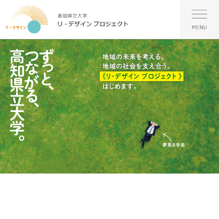
ペ
メ
ー
ニ
メ
ジ
ュ
ニ
の
ー
ュ
先
を
ー
頭
飛
で
ば
す。
し
て
本
文
へ
本
文