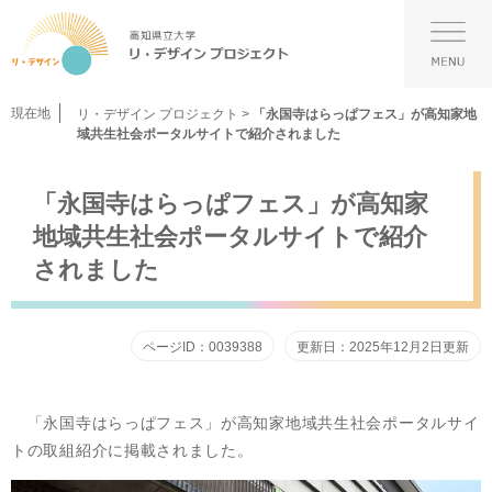
ペ
メ
ー
ニ
メ
ジ
ュ
ニ
の
ー
ュ
先
を
ー
現在地
リ・デザイン プロジェクト
>
「永国寺はらっぱフェス」が高知家地
頭
飛
域共生社会ポータルサイトで紹介されました
で
ば
す。
し
本
て
「永国寺はらっぱフェス」が高知家
文
本
地域共生社会ポータルサイトで紹介
文
へ
されました
ページID：0039388
更新日：2025年12月2日更新
「永国寺はらっぱフェス」が高知家地域共生社会ポータルサイ
トの取組紹介に掲載されました。