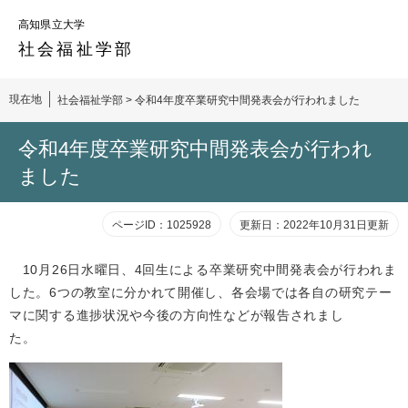
ペ
メ
高知県立大学
ー
ニ
ジ
ュ
社会福祉
学部
の
ー
先
を
現在地
社会福祉学部
>
令和4年度卒業研究中間発表会が行われました
頭
飛
で
ば
本
す。
し
令和4年度卒業研究中間発表会が行われ
文
て
ました
本
文
へ
ページID：1025928
更新日：2022年10月31日更新
10月26日水曜日、4回生による卒業研究中間発表会が行われま
した。6つの教室に分かれて開催し、各会場では各自の研究テー
マに関する進捗状況や今後の方向性などが報告されまし
た。