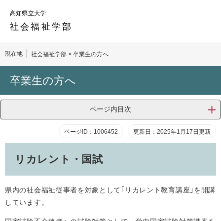
ペ
メ
高知県立大学
ー
ニ
ジ
ュ
社会福祉
学部
の
ー
先
を
現在地
社会福祉学部
>
卒業生の方へ
頭
飛
で
ば
本
す。
し
卒業生の方へ
文
て
本
文
ページ内目次
へ
ページID：1006452
更新日：2025年1月17日更新
​リカレント・国試
県内の社会福祉従事者を対象として｢リカレント教育講座｣を開講
しています。