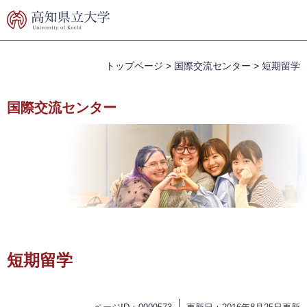
ペ
メ
ー
ニ
ジ
ュ
の
ー
先
を
トップページ
>
国際交流センター
>
短期留学
頭
飛
で
ば
国際交流センター
す。
し
て
本
文
へ
本
文
短期留学