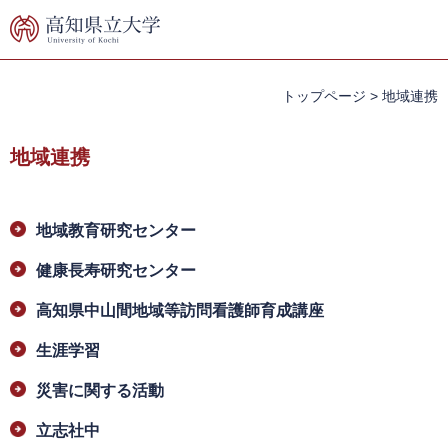
ペ
メ
ー
ニ
ジ
ュ
の
ー
先
を
トップページ
>
地域連携
頭
飛
で
ば
地域連携
す。
し
て
本
本
文
地域教育研究センター
文
へ
健康長寿研究センター
高知県中山間地域等訪問看護師育成講座
生涯学習
災害に関する活動
立志社中