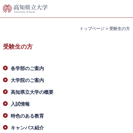
ペ
メ
ー
ニ
ジ
ュ
の
ー
先
を
トップページ
>
受験生の方
頭
飛
で
ば
受験生の方
す。
し
て
本
本
文
各学部のご案内
文
へ
大学院のご案内
高知県立大学の概要
入試情報
特色のある教育
キャンパス紹介