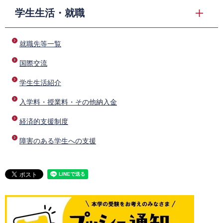
学生生活・就職
​
就職先等一覧
​
国際交流
​
学生生活紹介
​
入学料・授業料・その他納入金
​
経済的支援制度
​
障害のある学生への支援