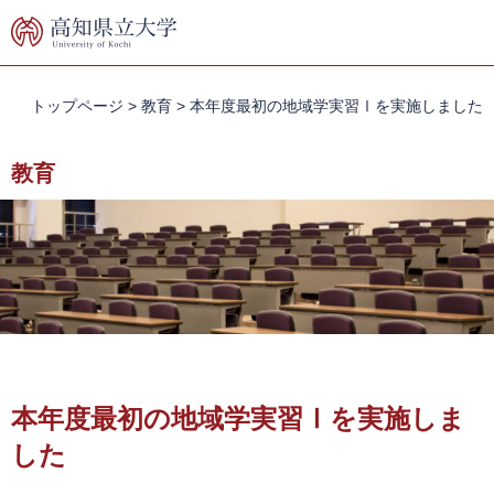
ペ
メ
ー
ニ
ジ
ュ
の
ー
先
を
トップページ
>
教育
>
本年度最初の地域学実習Ⅰを実施しました
頭
飛
で
ば
教育
す。
し
て
本
文
へ
本
文
本年度最初の地域学実習Ⅰを実施しま
した