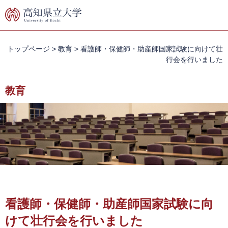
ペ
メ
ー
ニ
ジ
ュ
の
ー
先
を
トップページ
>
教育
>
看護師・保健師・助産師国家試験に向けて壮
頭
飛
行会を行いました
で
ば
す。
し
教育
て
本
文
へ
本
文
看護師・保健師・助産師国家試験に向
けて壮行会を行いました