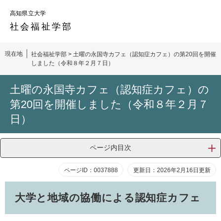
ペ
メ
高知県立大学
ー
ニ
ジ
ュ
社会福祉
学部
の
ー
先
を
現在地
社会福祉学部
>
土曜の永国寺カフェ（認知症カフェ）の第20回を開催
頭
飛
しました（令和８年２月７日）
で
ば
す。
し
本
土曜の永国寺カフェ（認知症カフェ）の
て
文
本
第20回を開催しました（令和８年２月７
文
日）
へ
ページ内目次
ページID：0037888
更新日：2026年2月16日更新
大学と地域の協働による認知症カフェ