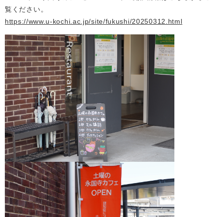
覧ください。
https://www.u-kochi.ac.jp/site/fukushi/20250312.html