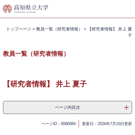
ペ
メ
ー
ニ
ジ
ュ
の
ー
先
を
トップページ
>
教員一覧（研究者情報）
>
【研究者情報】 井上 夏
頭
飛
子
で
ば
す。
し
教員一覧（研究者情報）
て
本
文
本
へ
文
【研究者情報】 井上 夏子
ページ内目次
ページID：0080084
更新日：2026年7月10日更新