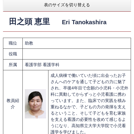
表のサイズを切り替える
田之頭 恵里
Eri Tanokashira
職位
助教
役職
所属
看護学部 看護学科
成人病棟で働いていた頃に出会ったお子
さんへのケアを通して子どもの力に魅了
され、卒後4年目で念願の小児科・小児外
科に異動してからずっと小児看護に携わ
教員紹
っています。また、臨床での実践を積み
介
重ねるなかで、子どもの力の発揮を支え
るということ、そして子どもを育む家族
を支える看護の必要性を改めて感じるよ
うになり、高知県立大学大学院で小児看
護学を学びました。