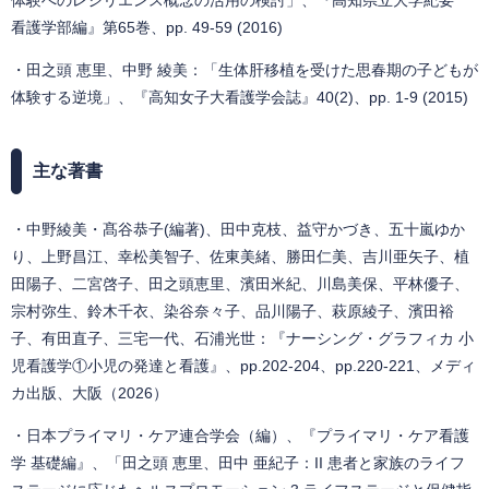
体験へのレジリエンス概念の活用の検討」、『高知県立大学紀要
看護学部編』第65巻、pp. 49-59 (2016)
・田之頭 恵里、中野 綾美：「生体肝移植を受けた思春期の子どもが
体験する逆境」、『高知女子大看護学会誌』40(2)、pp. 1-9 (2015)
主な著書
・中野綾美・髙谷恭子(編著)、田中克枝、益守かづき、五十嵐ゆか
り、上野昌江、幸松美智子、佐東美緒、勝田仁美、吉川亜矢子、植
田陽子、二宮啓子、田之頭恵里、濱田米紀、川島美保、平林優子、
宗村弥生、鈴木千衣、染谷奈々子、品川陽子、萩原綾子、濱田裕
子、有田直子、三宅一代、石浦光世：『ナーシング・グラフィカ 小
児看護学①小児の発達と看護』、pp.202-204、pp.220-221、メディ
カ出版、大阪（2026）
・日本プライマリ・ケア連合学会（編）、『プライマリ・ケア看護
学 基礎編』、「田之頭 恵里、田中 亜紀子：II 患者と家族のライフ