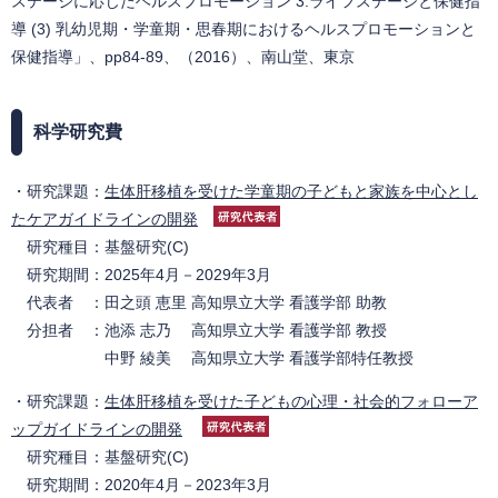
ステージに応じたヘルスプロモーション 3.ライフステージと保健指
導 (3) 乳幼児期・学童期・思春期におけるヘルスプロモーションと
保健指導」、pp84-89、（2016）、南山堂、東京
科学研究費
・研究課題：
生体
肝移植を受けた学童期の子どもと家族を中心とし
たケアガイドラインの開発
研究種目：基盤研究(C)
研究期間：2025年4月－2029年3月
代表者 ：田之頭 恵里 高知県立大学 看護学部 助教
分担者 ：池添 志乃 高知県立大学 看護学部 教授
中野 綾美 高知県立大学 看護学部特任教授
・研究課題：
生体肝移植を受けた子どもの心理・社会的フォローア
ップガイドラインの開発
研究種目：基盤研究(C)
研究期間：2020年4月－2023年3月