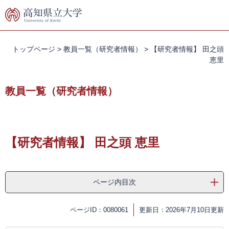
ペ
メ
ー
ニ
ジ
ュ
の
ー
先
を
トップページ
>
教員一覧（研究者情報）
>
【研究者情報】 田之頭
頭
飛
恵里
で
ば
す。
し
教員一覧（研究者情報）
て
本
文
本
へ
文
【研究者情報】 田之頭 恵里
ページ内目次
ページID：0080061
更新日：2026年7月10日更新