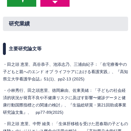
研究業績
主要研究論文等
・田之頭 恵里、髙谷恭子、池添志乃、三浦由紀子：「在宅療養中の
子どもと親へのエンド オブ ライフケアにおける看護実践」、『高知
県立大学看護学会誌』51(1)、pp2-13 (2025)
・小林秀行、田之頭恵里、徳岡麻由、佐東美緒：「子どもの社会経
済的状況が発育不良や不健康リスクに及ぼす影響〜健診データと健
康行動国際指標との関連の検討」、『生協総研賞・第21回助成事業
研究論文集』、 pp77-89(2025)
・田之頭 恵里、中野 綾美：「生体肝移植を受けた思春期の子どもの