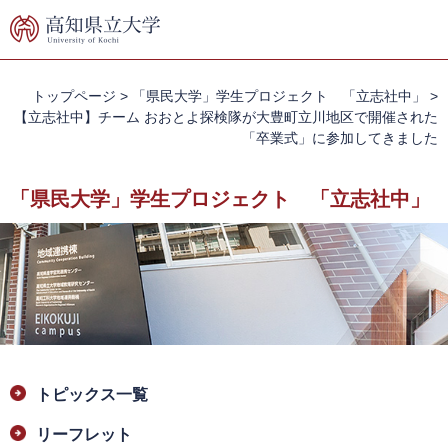
ペ
メ
ー
ニ
ジ
ュ
の
ー
先
を
トップページ
>
「県民大学」学生プロジェクト 「立志社中」
>
頭
飛
【立志社中】チーム おおとよ探検隊が大豊町立川地区で開催された
で
ば
「卒業式」に参加してきました
す。
し
て
「県民大学」学生プロジェクト 「立志社中」
本
文
へ
本
トピックス一覧
文
リーフレット