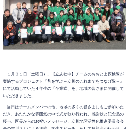
１月３１日（土曜日）、【立志社中】チームのおおとよ探検隊が
実施するプロジェクト『昔を学ぶ～立川のこれまでをつなげ隊～』
にて活動していた４年生の「卒業式」を、地域の皆さまに開催して
いただきました。
当日はチームメンバーの他、地域の多くの皆さまにもご参加いた
だき、あたたかな雰囲気の中で式が執り行われ、感謝状と記念品の
授与、区長からのお祝いメッセージ、立川地区活性化推進委員会会
長の吉川さんによる送辞、学生スピーチ、そして懇親会が行われ、4