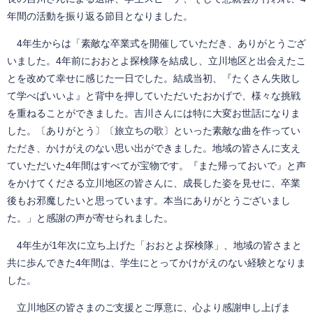
年間の活動を振り返る節目となりました。
4年生からは「素敵な卒業式を開催していただき、ありがとうござ
いました。4年前におおとよ探検隊を結成し、立川地区と出会えたこ
とを改めて幸せに感じた一日でした。結成当初、『たくさん失敗し
て学べばいいよ』と背中を押していただいたおかげで、様々な挑戦
を重ねることができました。吉川さんには特に大変お世話になりま
した。〔ありがとう〕〔旅立ちの歌〕といった素敵な曲を作ってい
ただき、かけがえのない思い出ができました。地域の皆さんに支え
ていただいた4年間はすべてが宝物です。『また帰っておいで』と声
をかけてくださる立川地区の皆さんに、成長した姿を見せに、卒業
後もお邪魔したいと思っています。本当にありがとうございまし
た。」と感謝の声が寄せられました。
4年生が1年次に立ち上げた「おおとよ探検隊」、地域の皆さまと
共に歩んできた4年間は、学生にとってかけがえのない経験となりま
した。
立川地区の皆さまのご支援とご厚意に、心より感謝申し上げま