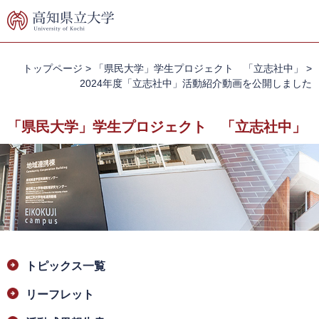
ペ
メ
ー
ニ
ジ
ュ
の
ー
先
を
トップページ
>
「県民大学」学生プロジェクト 「立志社中」
>
頭
飛
2024年度「立志社中」活動紹介動画を公開しました
で
ば
す。
し
「県民大学」学生プロジェクト 「立志社中」
て
本
文
へ
本
トピックス一覧
文
リーフレット