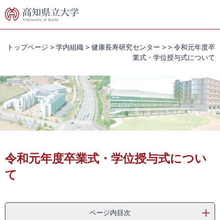
ペ
メ
ー
ニ
ジ
ュ
の
ー
先
を
トップページ
>
学内組織
>
健康長寿研究センター
>
>
令和元年度卒
頭
飛
業式・学位授与式について
で
ば
す。
し
て
本
文
へ
本
文
令和元年度卒業式・学位授与式につい
て
ページ内目次