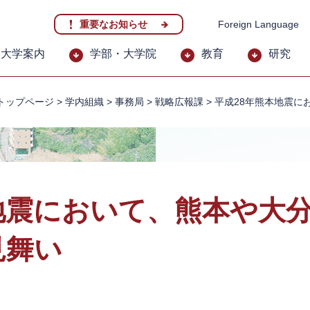
重要なお知らせ
Foreign Language
大学案内
学部・大学院
教育
研究
トップページ
>
学内組織
>
事務局
>
戦略広報課
>
平成28年熊本地震に
地震において、熊本や大
見舞い