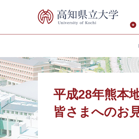
ペ
メ
ー
ニ
ジ
ュ
の
ー
先
を
頭
飛
で
ば
す。
し
て
本
本
文
文
へ
平成28年熊本
皆さまへのお