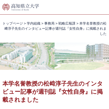
ペ
メ
ー
ニ
ジ
ュ
の
ー
先
を
トップページ
>
学内組織
>
事務局
>
戦略広報課
>
本学名誉教授の松
頭
飛
﨑淳子先生のインタビュー記事が週刊誌『女性自身』に掲載されま
で
ば
した
す。
し
て
本
文
へ
本
文
本学名誉教授の松﨑淳子先生のインタ
ビュー記事が週刊誌『女性自身』に掲
載されました