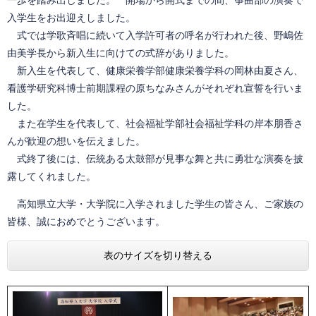
一歩を踏み出しました。 開場から開式までの間、筝曲部の演奏で
入学生をお出迎えしました。
式では学歌斉唱に続いて入学許可者の呼名が行われた後、野嶋佐
由美学長から新入生に向けての式辞がありました。
新入生を代表して、健康栄養学部健康栄養学科の岡林由夏さん、
看護学研究科博士前期課程の原ちなみさんがそれぞれ宣誓を行いま
した。
また在学生を代表して、社会福祉学部社会福祉学科の岸本朋香さ
んが歓迎の想いを伝えました。
式終了後には、伝統ある太鼓部が見事な舞と共に勇壮な演奏を披
露してくれました。
高知県立大学・大学院に入学されました学生の皆さん、ご家族の
皆様、誠におめでとうございます。
表のサイズを切り替える