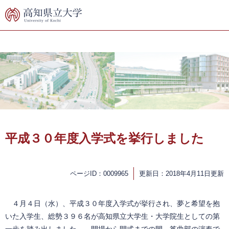
ペ
メ
ー
ニ
ジ
ュ
の
ー
先
を
頭
飛
で
ば
す。
し
て
本
文
へ
本
文
平成３０年度入学式を挙行しました
ページID：0009965
更新日：2018年4月11日更新
４月４日（水）、平成３０年度入学式が挙行され、夢と希望を抱
いた入学生、総勢３９６名が高知県立大学生・大学院生としての第