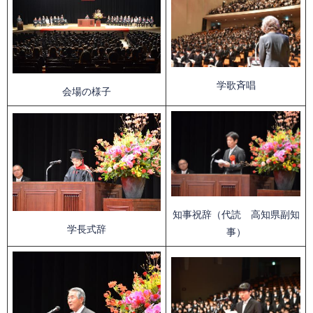
学歌斉唱
会場の様子
知事祝辞（代読 高知県副知
学長式辞
事）