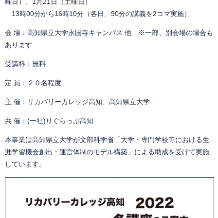
曜日）、1月21日（土曜日）
13時00分から16時10分（各日、90分の講義を2コマ実施）
会 場：高知県立大学永国寺キャンパス 他 ※一部、別会場の場合も
あります
受講料：無料
定 員：２０名程度
主 催：リカバリーカレッジ高知、高知県立大学
共 催：(一社)りぐらっぷ高知
本事業は高知県立大学が文部科学省「大学・専門学校等における生
涯学習機会創出・運営体制のモデル構築」による助成を受けて実施
しています。