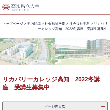
ペ
メ
ー
ニ
ジ
ュ
の
ー
先
を
トップページ
>
学内組織
>
社会福祉学部
>
社会福祉学科
>
リカバリ
頭
飛
ーカレッジ高知 2022冬講座 受講生募集中
で
ば
す。
し
て
本
文
へ
本
文
リカバリーカレッジ高知 2022冬講
座 受講生募集中
ページ内目次