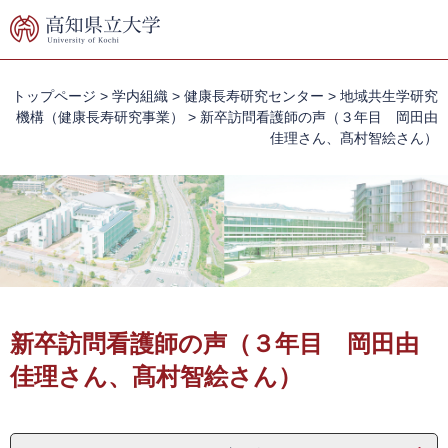
ペ
メ
ー
ニ
ジ
ュ
の
ー
先
を
トップページ
>
学内組織
>
健康長寿研究センター
>
地域共生学研究
頭
飛
機構（健康長寿研究事業）
>
新卒訪問看護師の声（３年目 岡田由
で
ば
佳理さん、髙村智絵さん）
す。
し
て
本
文
へ
本
文
新卒訪問看護師の声（３年目 岡田由
佳理さん、髙村智絵さん）