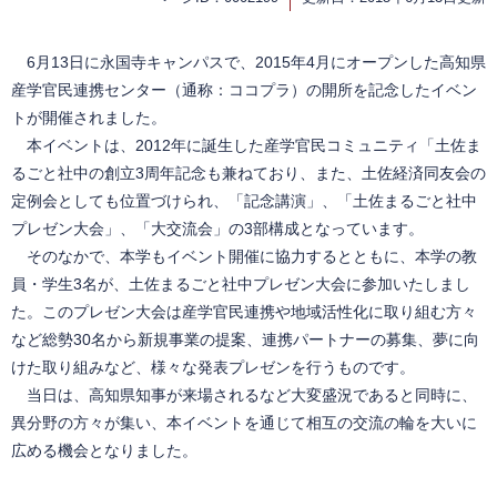
6月13日に永国寺キャンパスで、2015年4月にオープンした高知県
産学官民連携センター（通称：ココプラ）の開所を記念したイベン
トが開催されました。
本イベントは、2012年に誕生した産学官民コミュニティ「土佐ま
るごと社中の創立3周年記念も兼ねており、また、土佐経済同友会の
定例会としても位置づけられ、「記念講演」、「土佐まるごと社中
プレゼン大会」、「大交流会」の3部構成となっています。
そのなかで、本学もイベント開催に協力するとともに、本学の教
員・学生3名が、土佐まるごと社中プレゼン大会に参加いたしまし
た。このプレゼン大会は産学官民連携や地域活性化に取り組む方々
など総勢30名から新規事業の提案、連携パートナーの募集、夢に向
けた取り組みなど、様々な発表プレゼンを行うものです。
当日は、高知県知事が来場されるなど大変盛況であると同時に、
異分野の方々が集い、本イベントを通じて相互の交流の輪を大いに
広める機会となりました。