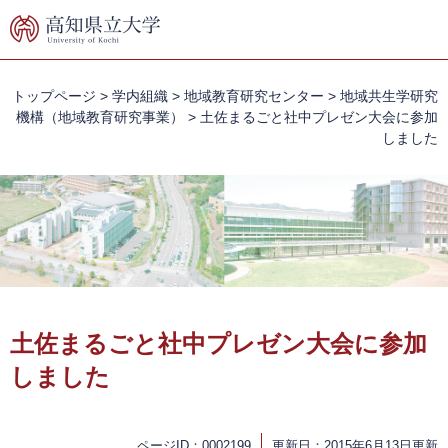
ペ
メ
ー
ニ
ジ
ュ
の
ー
先
を
トップページ
>
学内組織
>
地域教育研究センター
>
地域共生学研究
頭
飛
機構（地域教育研究事業）
>
土佐まるごと社中プレゼン大会に参加
で
ば
しました
す。
し
て
本
文
へ
本
文
土佐まるごと社中プレゼン大会に参加
しました
ページID：0002199
更新日：2015年6月13日更新