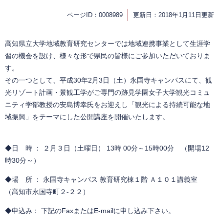
ページID：0008989
更新日：2018年1月11日更新
高知県立大学地域教育研究センターでは地域連携事業として生涯学
習の機会を設け、様々な形で県民の皆様にご参加いただいておりま
す。
その一つとして、平成30年2月3日（土）永国寺キャンパスにて、観
光リゾート計画・景観工学がご専門の跡見学園女子大学観光コミュ
ニティ学部教授の安島博幸氏をお迎えし「観光による持続可能な地
域振興」をテーマにした公開講座を開催いたします。
◆日 時 ： ２月３日（土曜日） 13時 00分～15時00分 （開場12
時30分～）
◆場 所 ： 永国寺キャンパス 教育研究棟１階 Ａ１０１講義室
（高知市永国寺町２-２２）
◆申込み： 下記のFaxまたはE-mailに申し込み下さい。