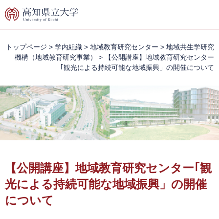
ペ
メ
ー
ニ
ジ
ュ
の
ー
先
を
トップページ
>
学内組織
>
地域教育研究センター
>
地域共生学研究
頭
飛
機構（地域教育研究事業）
>
【公開講座】地域教育研究センター
で
ば
｢観光による持続可能な地域振興」の開催について
す。
し
て
本
文
へ
本
文
【公開講座】地域教育研究センター｢観
光による持続可能な地域振興」の開催
について