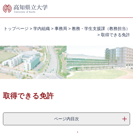
ペ
メ
ー
ニ
ジ
ュ
の
ー
先
を
トップページ
>
学内組織
>
事務局
>
教務・学生支援課（教務担当）
頭
飛
>
取得できる免許
で
ば
す。
し
て
本
文
へ
本
文
取得できる免許
ページ内目次