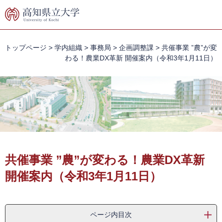
ペ
メ
ー
ニ
ジ
ュ
の
ー
先
を
トップページ
>
学内組織
>
事務局
>
企画調整課
>
共催事業 ”農”が変
頭
飛
わる！農業DX革新 開催案内（令和3年1月11日）
で
ば
す。
し
て
本
文
へ
本
文
共催事業 ”農”が変わる！農業DX革新
開催案内（令和3年1月11日）
ページ内目次