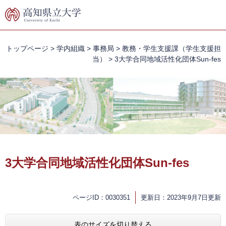
ペ
メ
ー
ニ
ジ
ュ
の
ー
先
を
トップページ
>
学内組織
>
事務局
>
教務・学生支援課（学生支援担
頭
飛
当）
>
3大学合同地域活性化団体Sun-fes
で
ば
す。
し
て
本
文
へ
本
文
3大学合同地域活性化団体Sun-fes
ページID：0030351
更新日：2023年9月7日更新
表のサイズを切り替える