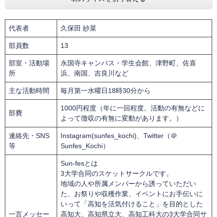
代表者
久保田 紗菜
部員数
13
部室・活動場
永国寺キャンパス・学生会館、津野町、佐喜
所
浜、南国、吉良川など
主な活動時間
毎月第一水曜日18時30分から
1000円程度（年に一回程度。活動の有無などに
部費
よって徴収の有無に変動があります。）
連絡先・SNS
Instagram(sunfes_kochi)、Twitter（＠
等
Sunfes_Kochi）
Sun-fesとは
3大学合同のスケットサークルです。
地域の人や所属メンバーから誘っていただい
た、お祭りや収穫作業、イベントにお手伝いに
いって「高知を活気付けること」を目的とした
一言メッセー
高知大、高知県立大、高知工科大の3大学合同サ