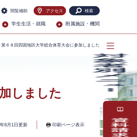
閲覧補助
アクセス
検索
学生生活・就職
附属施設・機関
>
第６８回四国地区大学総合体育大会に参加しました
加しました
7年8月1日更新
印刷ページ表示