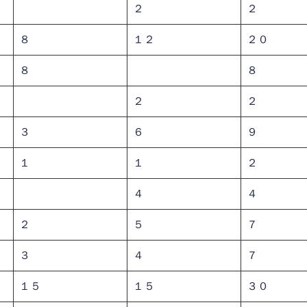
２
２
８
１２
２０
８
８
２
２
３
６
９
１
１
２
４
４
２
５
７
３
４
７
１５
１５
３０