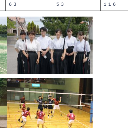
６３
５３
１１６