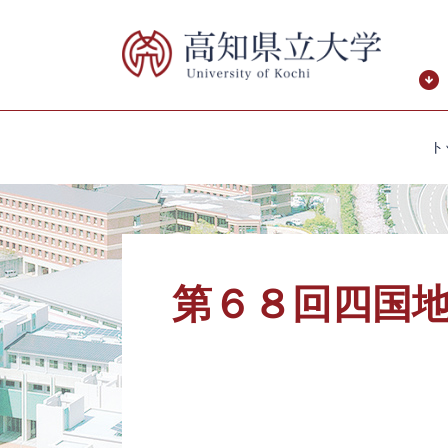
ペ
メ
ー
ニ
ジ
ュ
の
ー
先
を
頭
飛
ト
で
ば
す。
し
て
本
本
文
文
へ
第６８回四国