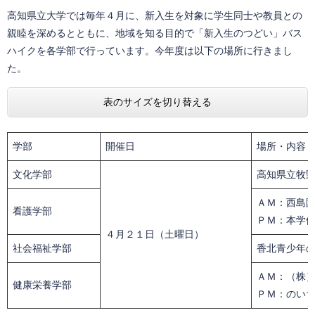
高知県立大学では毎年４月に、新入生を対象に学生同士や教員との
親睦を深めるとともに、地域を知る目的で「新入生のつどい」バス
ハイクを各学部で行っています。今年度は以下の場所に行きまし
た。
表のサイズを切り替える
学部
開催日
場所・内容
文化学部
高知県立牧
ＡＭ：西島
看護学部
ＰＭ：本学
４月２１日（土曜日）
社会福祉学部
香北青少年
ＡＭ：（株
健康栄養学部
ＰＭ：のい