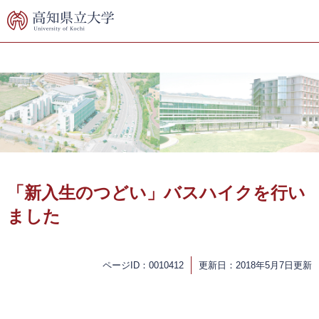
ペ
メ
ー
ニ
ジ
ュ
の
ー
先
を
頭
飛
で
ば
す。
し
て
本
文
へ
本
文
「新入生のつどい」バスハイクを行い
ました
ページID：0010412
更新日：2018年5月7日更新