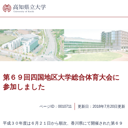
ペ
メ
ー
ニ
ジ
ュ
の
ー
先
を
頭
飛
で
ば
す。
し
て
本
文
へ
本
文
第６９回四国地区大学総合体育大会に
参加しました
ページID：0010711
更新日：2018年7月20日更新
平成３０年度は６月２１日から順次、香川県にて開催された第６９